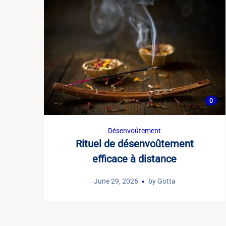
0
Désenvoûtement
Rituel de désenvoûtement
efficace à distance
June 29, 2026
by
Gotta